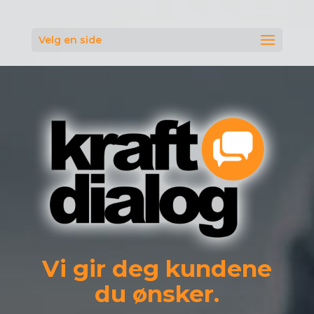
Velg en side
Vi gir deg kundene
du ønsker.