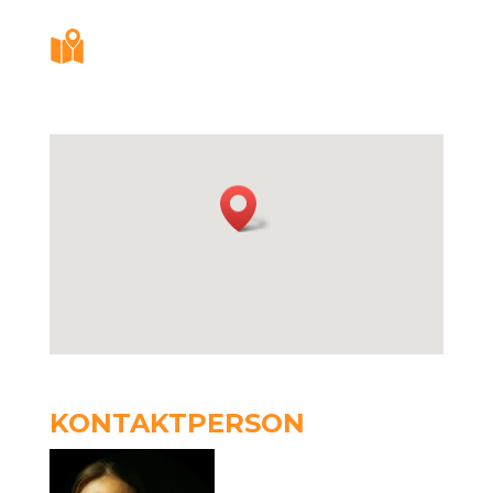
Veibeskrivelse
Åpne nytt vindu med veibeskrivelse
fra din posisjon.
KONTAKTPERSON