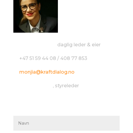
Monjia A. Mzali,
daglig leder & eier
+47 51 59 44 08 / 408 77 853
monjia@kraftdialog.no
Gunnar Dolven
, styreleder