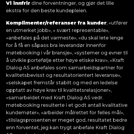
Vi innfrir
dine forventninger, og gjør det lille
ekstra for den beste kundepleien.
Komplimenter/referanser fra kunder
; «utfører
en utmerket jobb», » svært representable»,
«anbefales på det varmeste», «du skal lete lenge
for å få en såpass bra leverandør innenfor
møtebooking i vår bransje», «systemer og evner til
å utvikle portefølje etter høye etiske krav», «Kraft
Dialog AS anbefales som samarbeidspartner for
kvalitetsbevisst og resultatorientert leveranse»,
«selskapet fremstår stabilt og med en ledelse
opptatt av høye krav til kvalitetsrelasjoner»,
«samarbeidet med Kraft Dialog AS vedr.
møtebooking resulterte i et godt antall kvalitative
kundemøter», «arbeider målrettet for felles mål»,
«tilslagsprosenten er meget god, resultatet bedre
enn forventet, jeg kan trygt anbefale Kraft Dialog