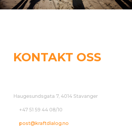
KONTAKT OSS
Kraft Dialog AS
Haugesundsgata 7, 4014 Stavanger
+47 51 59 44 08/10
post@kraftdialog.no