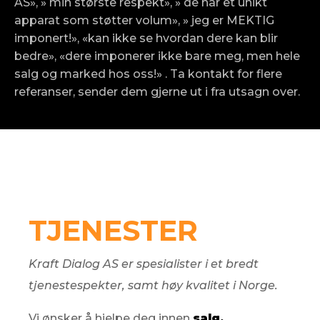
AS», » min største respekt», » de har et unikt
apparat som støtter volum», » jeg er MEKTIG
imponert!», «kan ikke se hvordan dere kan blir
bedre», «dere imponerer ikke bare meg, men hele
salg og marked hos oss!» . Ta kontakt for flere
referanser, sender dem gjerne ut i fra utsagn over.
TJENESTER
Kraft Dialog AS er spesialister i et bredt
tjenestespekter, samt høy kvalitet i Norge.
Vi ønsker å hjelpe deg innen
salg,