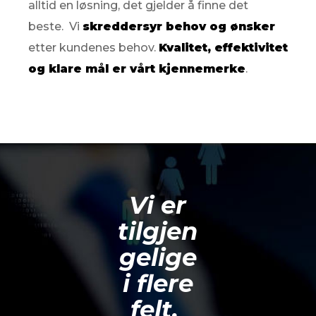
alltid en løsning, det gjelder å finne det
beste. Vi
skreddersyr behov og ønsker
etter kundenes behov.
Kvalitet, effektivitet
og klare mål er vårt kjennemerke
.
Vi er
tilgjen
gelige
i flere
felt.