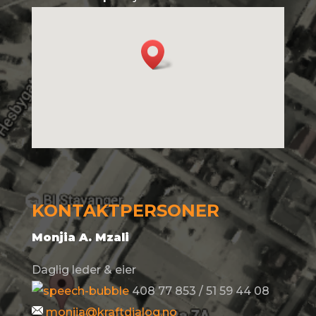
KONTAKTPERSONER
Monjia A. Mzali
Daglig leder & eier
408 77 853 / 51 59 44 08
monjia@kraftdialog.no